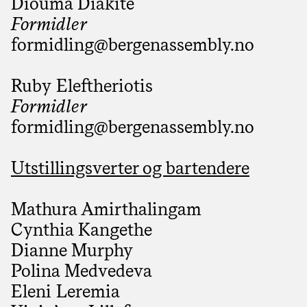
Diouma Diakite
Formidler
formidling@­bergenassembly.no
Ruby Eleftheriotis
Formidler
formidling@­bergenassembly.no
Utstillingsverter og bartendere
Mathura Amirthalingam
Cynthia Kangethe
Dianne Murphy
Polina Medvedeva
Eleni Leremia