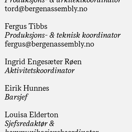
tord@­bergenassembly.no
Fergus Tibbs
Produksjons- & teknisk koordinator
fergus@­bergenassembly.no
Ingrid Engesæter Røen
Aktivitetskoordinator
Eirik Hunnes
Barsjef
Louisa Elderton
Sjefsredaktør &