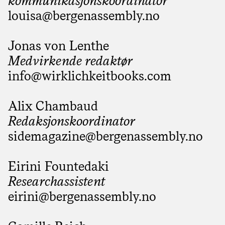
kommunikasjonskoordinator
louisa@­bergenassembly.no
Jonas von Lenthe
Medvirkende redaktør
info@­wirklichkeitbooks.com
Alix Chambaud
Redaksjonskoordinator
sidemagazine@­bergenassembly.no
Eirini Fountedaki
Researchassistent
eirini@­bergenassembly.no