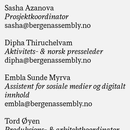
Sasha Azanova
Prosjektkoordinator
sasha@­bergenassembly.no
Dipha Thiruchelvam
Aktivitets- & norsk presseleder
dipha@­bergenassembly.no
Embla Sunde Myrva
Assistent for sosiale medier og digitalt
innhold
embla@­bergenassembly.no
Tord Øyen
Produksjons- & arkitektkoordinator