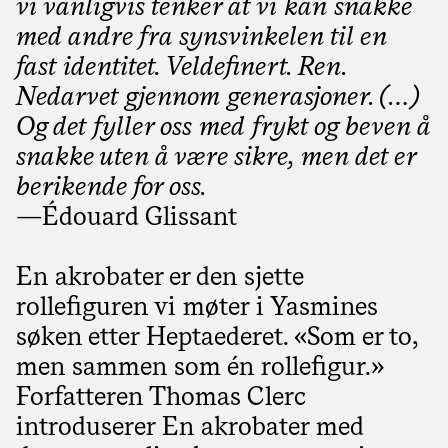
vi vanligvis tenker at vi kan snakke
med andre fra synsvinkelen til en
fast identitet. Veldefinert. Ren.
Nedarvet gjennom generasjoner. (…)
Og det fyller oss med frykt og beven å
snakke uten å være sikre, men det er
berikende for oss.
—Édouard Glissant
En akrobater er den sjette
rollefiguren vi møter i Yasmines
søken etter Heptaederet. «Som er to,
men sammen som én rollefigur.»
Forfatteren Thomas Clerc
introduserer En akrobater med