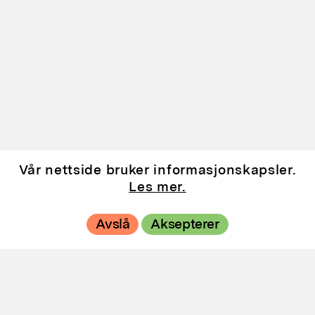
Utstillinger
Vår nettside bruker informasjonskapsler.
Les mer.
Andre
Avslå
Aksepterer
utstillingssteder
Hovedutstillingssteder