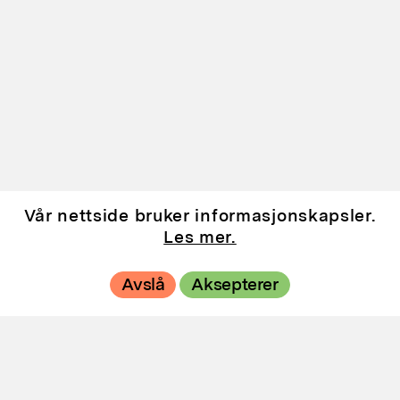
Utstillinger
Vår nettside bruker informasjonskapsler.
Les mer.
Andre
Avslå
Aksepterer
utstillingssteder
Hovedutstillingssteder