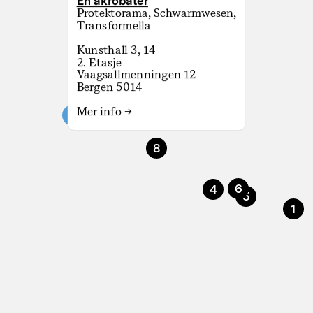
En akrobater
Protektorama
,
Schwarmwesen
,
Transformella
Kunsthall 3, 14
2. Etasje
Vaagsallmenningen 12
Bergen 5014
Mer info →
8
6
4
5
1