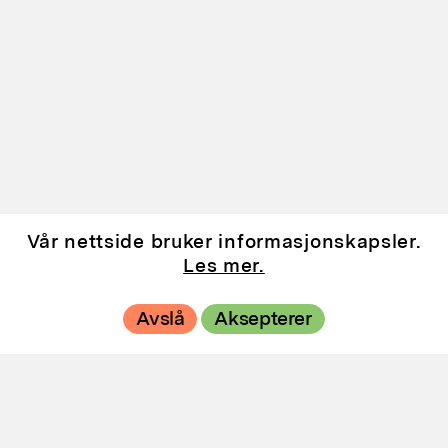
Utstillinger
Vår nettside bruker informasjonskapsler.
Les mer.
Andre
Avslå
Aksepterer
utstillingssteder
Hovedutstillingssteder