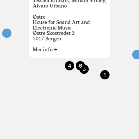
Jessika Khazrik
,
Miriam Stoney
,
Alvaro Urbano
Østre
House for Sound Art and
Electronic Music
Østre Skostredet 3
5017 Bergen
8
Mer info →
4
6
5
1